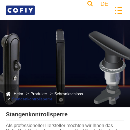
DE
Heim
Produkte
Schrankschloss
Stangenkontrollsperre
Stangenkontrollsperre
Als professioneller Hersteller möchten wir Ihnen das