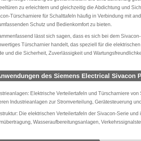
eltüren zu erleichtern und gleichzeitig die Abdichtung und Si
con-Türscharniere für Schalttafeln häufig in Verbindung mit a
umfassenden Schutz und Bedienkomfort zu bieten.
mmenfassend lässt sich sagen, dass es sich bei dem Sivacon-
wertiges Türscharnier handelt, das speziell für die elektrische
e und die Sicherheit, Zuverlässigkeit und Wartungsfreundlichkei
nwendungen des Siemens Electrical Sivacon P
strieanlagen: Elektrische Verteilertafeln und Türscharniere vo
ren Industrieanlagen zur Stromverteilung, Gerätesteuerung und
astruktur: Die elektrischen Verteilertafeln der Sivacon-Serie un
mübertragung, Wasseraufbereitungsanlagen, Verkehrssignalste