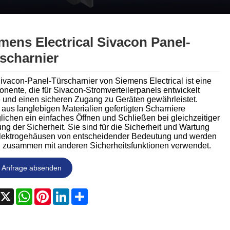
Nederlands
ภาษาไทย
mens Electrical Sivacon Panel-
Polski
scharnier
한국어
ivacon-Panel-Türscharnier von Siemens Electrical ist eine
nente, die für Sivacon-Stromverteilerpanels entwickelt
Svenska
 und einen sicheren Zugang zu Geräten gewährleistet.
aus langlebigen Materialien gefertigten Scharniere
lichen ein einfaches Öffnen und Schließen bei gleichzeitiger
magyar
g der Sicherheit. Sie sind für die Sicherheit und Wartung
lektrogehäusen von entscheidender Bedeutung und werden
Malay
g zusammen mit anderen Sicherheitsfunktionen verwendet.
বাংলা ভাষার
Anfrage absenden
Dansk
acebook
X
WhatsApp
Pinterest
LinkedIn
Share
Suomi