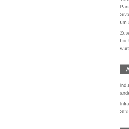
Pane
Siva
um 
Zusa
hoch
wurd
A
Indu
ande
Infr
Stro