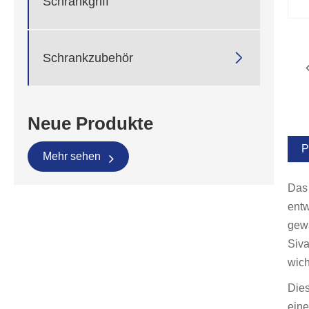
Schrankgriff

Schrankzubehör
Neue Produkte
P
Mehr sehen
Das 
entw
gewä
Siva
wich
Dies
eine