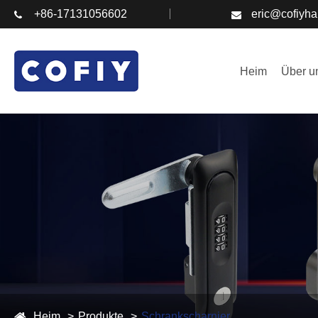
+86-17131056602
eric@cofiyh
Heim
Über u
Heim
Produkte
Schrankscharnier