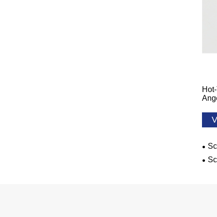
Hot-
Ang
V
Sc
Sc