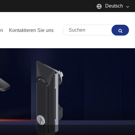
Deutsch
English
en
Kontaktieren Sie uns
Español
Português
русский
Français
日本語
Deutsch
tiếng Việt
Italiano