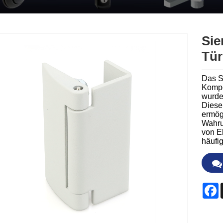
Sie
Tür
Das S
Kompo
wurde
Diese 
ermög
Wahrun
von E
häufi
F