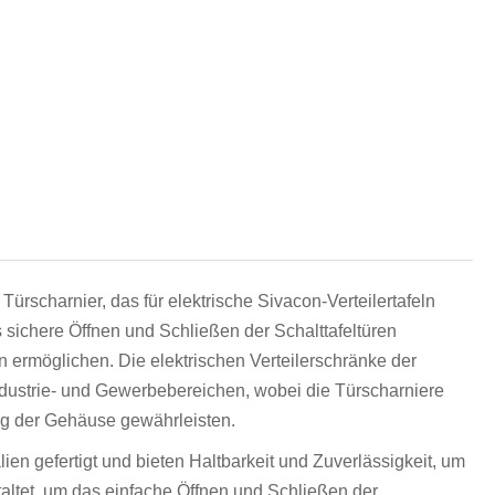
हिन्दी
Türscharnier, das für elektrische Sivacon-Verteilertafeln
s sichere Öffnen und Schließen der Schalttafeltüren
ermöglichen. Die elektrischen Verteilerschränke der
dustrie- und Gewerbebereichen, wobei die Türscharniere
ng der Gehäuse gewährleisten.
en gefertigt und bieten Haltbarkeit und Zuverlässigkeit, um
taltet, um das einfache Öffnen und Schließen der