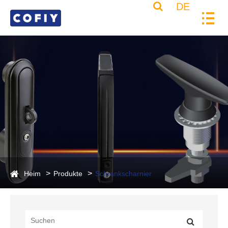
DE
Heim
Produkte
Schrankscharnier