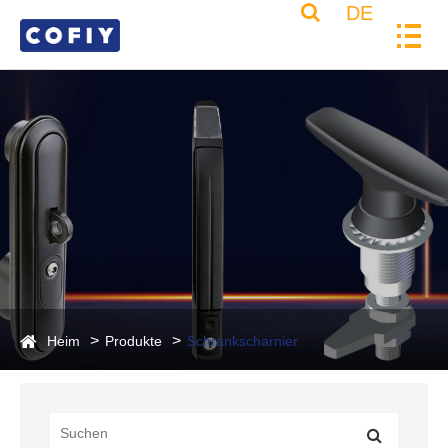
DE
Heim
Produkte
Schrankscharnier