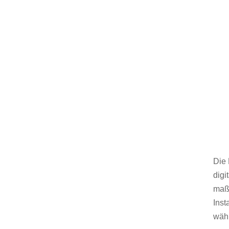
Die 
digi
maßg
Inst
wäh