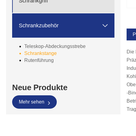
Schrankgriff

Schrankzubehör
P
Teleskop-Abdeckungsstrebe
Die 
Schrankstange
Präz
Rutenführung
Indu
Kohl
Obe
Neue Produkte
-Bi
Betr
Mehr sehen
Trag