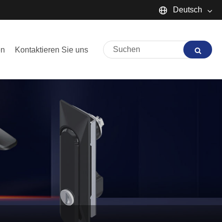
Deutsch
English
en
Kontaktieren Sie uns
Español
Português
русский
Français
日本語
Deutsch
tiếng Việt
Italiano