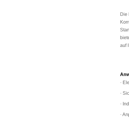
Die 
Korr
Stan
biet
auf 
Anw
· El
· Si
· In
· A