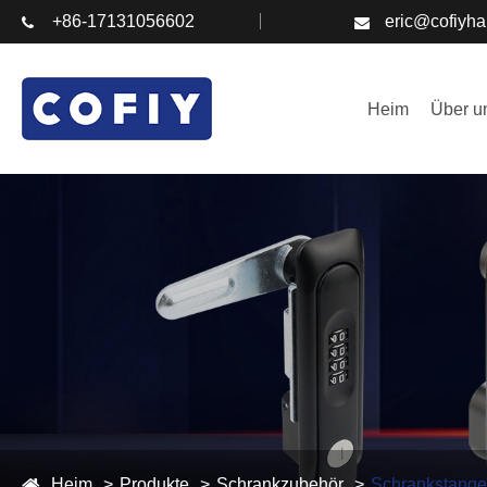
+86-17131056602
eric@cofiyh
Heim
Über u
Heim
Produkte
Schrankzubehör
Schrankstange