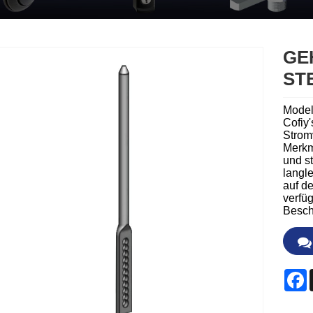
GE
STE
Model
Cofiy
Strom
Merkm
und st
langle
auf d
verfüg
Bescha
F