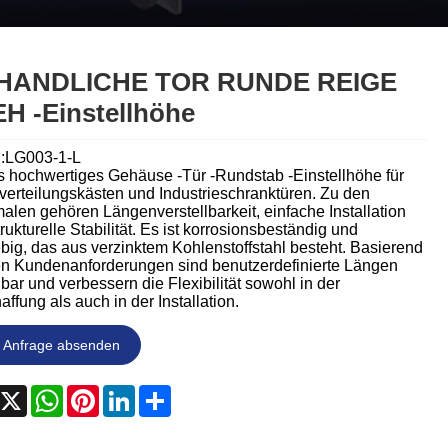
Nederlands
ภาษาไทย
HANDLICHE TOR RUNDE REIGE
Polski
H -Einstellhöhe
한국어
:LG003-1-L
's hochwertiges Gehäuse -Tür -Rundstab -Einstellhöhe für
Svenska
verteilungskästen und Industrieschranktüren. Zu den
alen gehören Längenverstellbarkeit, einfache Installation
rukturelle Stabilität. Es ist korrosionsbeständig und
magyar
big, das aus verzinktem Kohlenstoffstahl besteht. Basierend
en Kundenanforderungen sind benutzerdefinierte Längen
Malay
bar und verbessern die Flexibilität sowohl in der
ffung als auch in der Installation.
বাংলা ভাষার
Anfrage absenden
Dansk
acebook
X
WhatsApp
Pinterest
LinkedIn
Share
Suomi