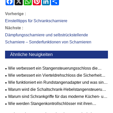
Facebook
X
WhatsApp
Pinterest
LinkedIn
Share
Vorherige :
Einstelltipps für Schrankscharniere
Nächste :
Dämpfungsscharniere und selbstrückstellende
Scharniere – Sonderfunktionen von Scharnieren
Ähnliche Neuigkeiten
Wie verbessert ein Stangensteuerungsschloss die
Sicherheit und Effizienz von Industrietoren?
Wie verbessert ein Vierteldrehschloss die Sicherheit
und Effizienz?
Wie funktioniert ein Rundstangenadapter und was sind
seine wichtigsten Anwendungen?
Warum wird die Schaltschrank-Hebelstangensteuerung
von Rittal zur bevorzugten Wahl für Industriegehäuse?
Warum sind Schrankgriffe für das moderne Küchen- und
Möbeldesign so wichtig?
Wie werden Stangenkontrollschlösser mit ihren
Kernvorteilen für Kontroll- und Schutzszenarien
bevorzugt?