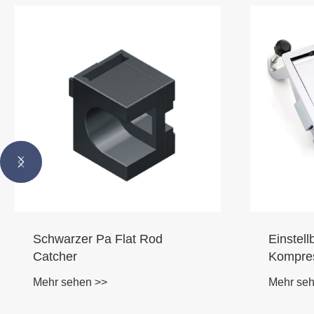


Schwarzer Pa Flat Rod
Einstell
Catcher
Kompres
Auslöse
Mehr sehen >>
Mehr se