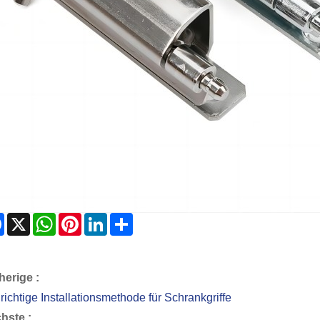
Facebook
X
WhatsApp
Pinterest
LinkedIn
Share
herige :
richtige Installationsmethode für Schrankgriffe
hste :