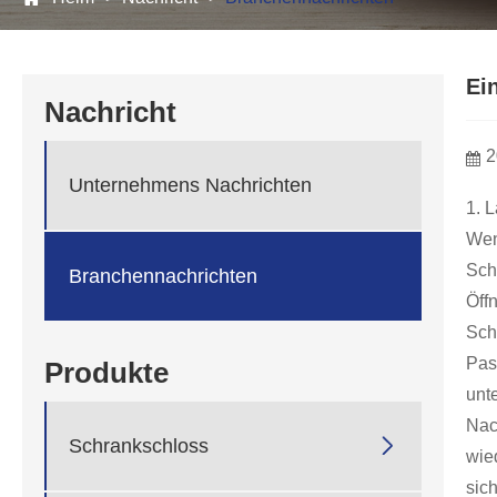
Ei
Nachricht
2
Unternehmens Nachrichten
1. 
Wen
Schr
Branchennachrichten
Öff
Scha
Pas
Produkte
unt
Nac

Schrankschloss
wie
sich