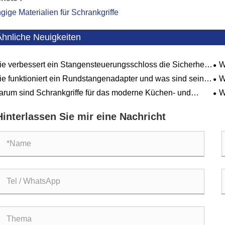
gige Materialien für Schrankgriffe
Ähnliche Neuigkeiten
e verbessert ein Stangensteuerungsschloss die Sicherheit
W
 Effizienz von Industrietoren?
Eff
e funktioniert ein Rundstangenadapter und was sind seine
W
htigsten Anwendungen?
Rit
rum sind Schrankgriffe für das moderne Küchen- und
W
eldesign so wichtig?
für
Hinterlassen Sie mir eine Nachricht