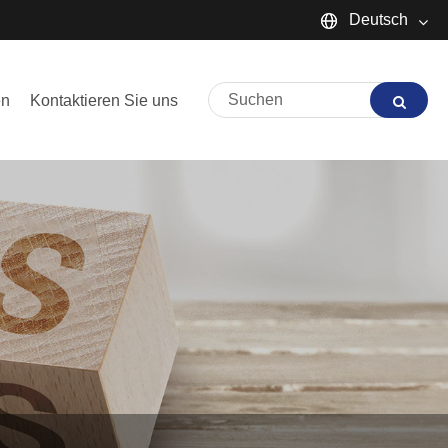
Deutsch
English
en
Kontaktieren Sie uns
Español
Português
русский
Français
日本語
Deutsch
tiếng Việt
Italiano