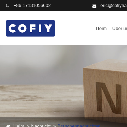
+86-17131056602
eric@cofiyh
Heim
Über u
Heim
Nachricht
Branchennachrichten