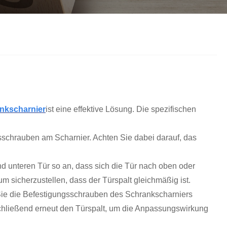
Nederlands
ภาษาไทย
Polski
한국어
Svenska
nkscharnier
ist eine effektive Lösung. Die spezifischen
magyar
gsschrauben am Scharnier. Achten Sie dabei darauf, das
Malay
বাংলা ভাষার
d unteren Tür so an, dass sich die Tür nach oben oder
 sicherzustellen, dass der Türspalt gleichmäßig ist.
Dansk
 Sie die Befestigungsschrauben des Schrankscharniers
Suomi
nschließend erneut den Türspalt, um die Anpassungswirkung