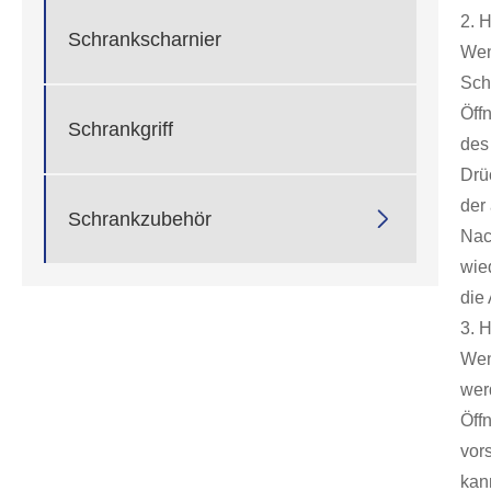
2. 
Schrankscharnier
Wen
Schr
Öff
Schrankgriff
des
Drü
der

Schrankzubehör
Nac
wie
die
3. 
Wen
wer
Öff
vor
kan