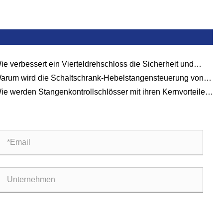
ie verbessert ein Vierteldrehschloss die Sicherheit und
izienz?
arum wird die Schaltschrank-Hebelstangensteuerung von
tal zur bevorzugten Wahl für Industriegehäuse?
ie werden Stangenkontrollschlösser mit ihren Kernvorteilen
 Kontroll- und Schutzszenarien bevorzugt?