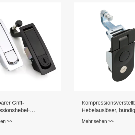
barer Griff-
Kompressionsverstell
sionshebel-
Hebelauslöser, bündi
riegel
Riegel
hen >>
Mehr sehen >>