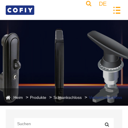
DE
Heim
Produkte
Schrankschloss
Vierteldrehschloss