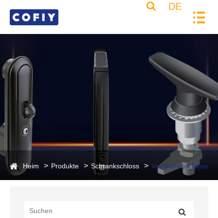
DE
Heim
Produkte
Schrankschloss
Vierteldrehschloss