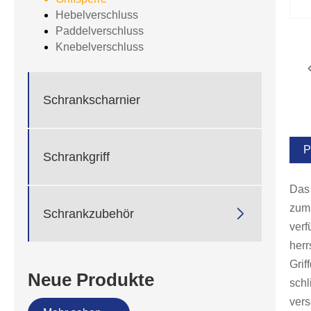
Hebelverschluss
Paddelverschluss
Knebelverschluss
Schrankscharnier
P
Schrankgriff
Das 
zum 

Schrankzubehör
verf
herr
Grif
Neue Produkte
sch
vers