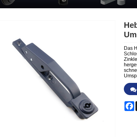
Heb
Um
Das H
Schlo
Zinkl
herge
schnel
Umspa
F