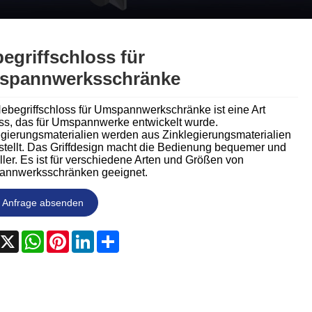
Nederlands
ภาษาไทย
egriffschloss für
Polski
spannwerksschränke
한국어
ebegriffschloss für Umspannwerkschränke ist eine Art
ss, das für Umspannwerke entwickelt wurde.
Svenska
egierungsmaterialien werden aus Zinklegierungsmaterialien
stellt. Das Griffdesign macht die Bedienung bequemer und
ler. Es ist für verschiedene Arten und Größen von
magyar
nnwerksschränken geeignet.
Malay
Anfrage absenden
বাংলা ভাষার
acebook
X
WhatsApp
Pinterest
LinkedIn
Share
Dansk
Suomi