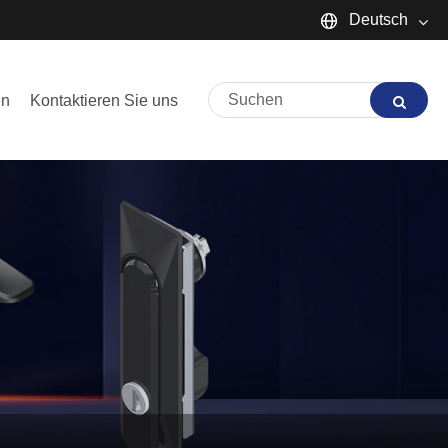
Deutsch
English
en
Kontaktieren Sie uns
Español
Português
русский
Français
日本語
Deutsch
tiếng Việt
Italiano