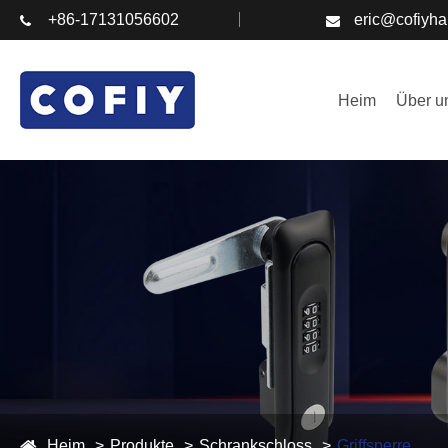
+86-17131056602
eric@cofiyh
Heim
Über u
Heim
Produkte
Schrankschloss
Griffsperre