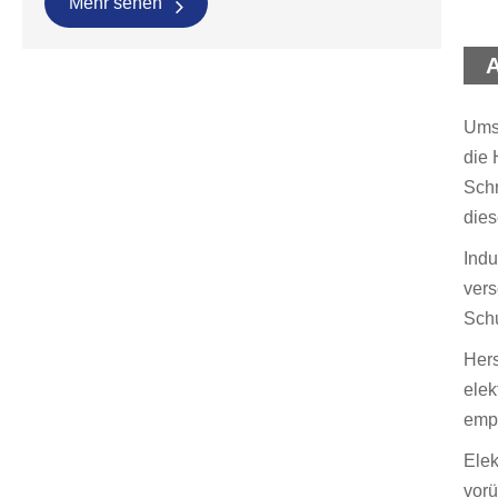
Mehr sehen
Umsp
die 
Schr
dies
Indu
vers
Schu
Hers
elek
empf
Elek
vorü